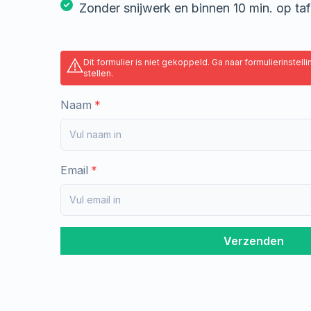
Zonder snijwerk en binnen 10 min. op taf
Dit formulier is niet gekoppeld. Ga naar formulierinstell
stellen.
Naam
Email
Verzenden