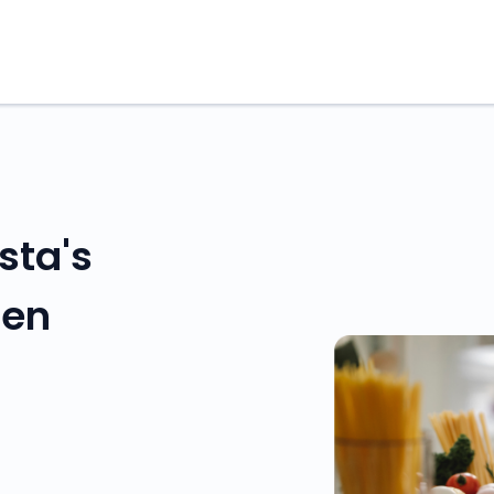
sta's
nen